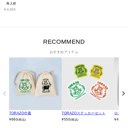
再入荷
¥
4,950
RECOMMEND
おすすめアイテム
TORAZO巾着
TORAZOステッカーセット
ロングT
¥
660
¥
550
¥
4,950
(税込)
(税込)