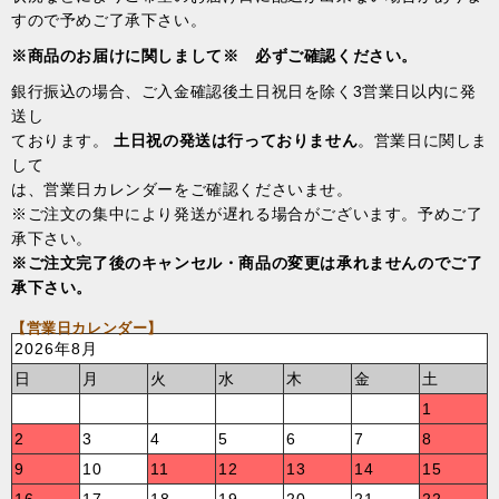
すので予めご了承下さい。
※商品のお届けに関しまして※ 必ずご確認ください。
銀行振込の場合、ご入金確認後土日祝日を除く3営業日以内に発
送し
ております。
土日祝の発送は行っておりません
。営業日に関しま
して
は、営業日カレンダーをご確認くださいませ。
※ご注文の集中により発送が遅れる場合がございます。予めご了
承下さい。
※ご注文完了後のキャンセル・商品の変更は承れませんのでご了
承下さい。
【営業日カレンダー】
2026年8月
日
月
火
水
木
金
土
1
2
3
4
5
6
7
8
9
10
11
12
13
14
15