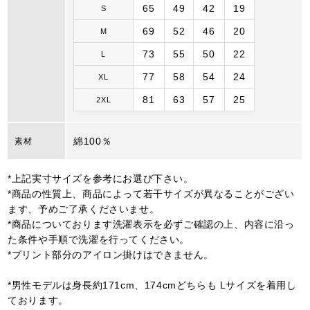
65
49
42
19
S
69
52
46
20
M
73
55
50
22
L
77
58
54
24
XL
81
63
57
25
2XL
綿100％
素材
*上記実寸サイズを参考にお選び下さい。
*商品の性質上、商品によって若干サイズが異なることがござい
ます、予めご了承くださいませ。
*商品についております洗濯表示を必ずご確認の上、内容に沿っ
た条件や手順で洗濯を行ってください。
*プリント部分のアイロン掛けはできません。
*男性モデルは身長約171cm、174cmどちらも Lサイズを着用し
ております。