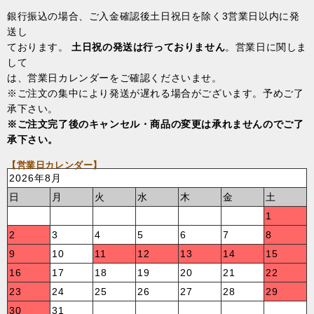
銀行振込の場合、ご入金確認後土日祝日を除く3営業日以内に発
送し
ております。
土日祝の発送は行っておりません
。営業日に関しま
して
は、営業日カレンダーをご確認くださいませ。
※ご注文の集中により発送が遅れる場合がございます。予めご了
承下さい。
※ご注文完了後のキャンセル・商品の変更は承れませんのでご了
承下さい。
【営業日カレンダー】
2026年8月
日
月
火
水
木
金
土
1
2
3
4
5
6
7
8
9
10
11
12
13
14
15
16
17
18
19
20
21
22
23
24
25
26
27
28
29
30
31