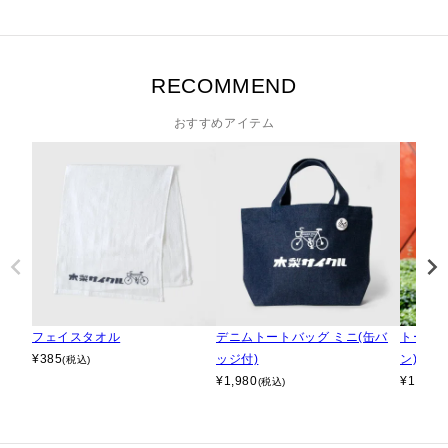
RECOMMEND
おすすめアイテム
フェイスタオル
デニムトートバッグ ミニ(缶バ
トート
¥
385
ッジ付)
ン)
(税込)
¥
1,980
¥
1,100
(税込)