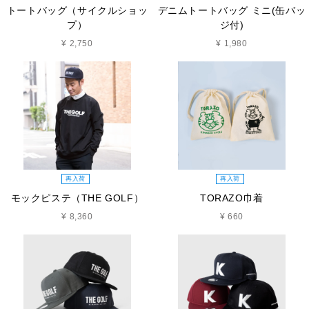
トートバッグ（サイクルショッ
デニムトートバッグ ミニ(缶バッ
プ）
ジ付)
¥ 2,750
¥ 1,980
再入荷
再入荷
モックピステ（THE GOLF）
TORAZO巾着
¥ 8,360
¥ 660