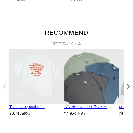
RECOMMEND
おすすめアイテム
Tシャツ（passion）
ダンボールニットTシャツ
ロングT
¥
3,740
¥
4,950
¥
4,950
(税込)
(税込)