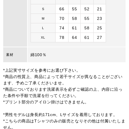
66
55
52
21
S
70
58
55
23
M
74
61
58
25
L
78
64
61
27
XL
綿100％
素材
*上記実寸サイズを参考にお選び下さい。
*商品の性質上、商品によって若干サイズが異なることがござい
ます、予めご了承くださいませ。
*商品についております洗濯表示を必ずご確認の上、内容に沿っ
た条件や手順で洗濯を行ってください。
*プリント部分のアイロン掛けはできません。
*男性モデルは身長約171cm、Lサイズを着用しております。
*こちらの商品はTシャツのみの販売となりその他は付属いたしま
せん。