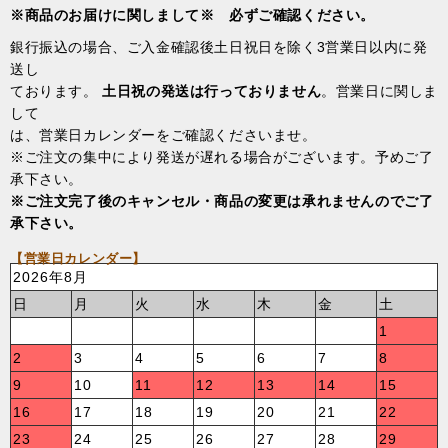
※商品のお届けに関しまして※ 必ずご確認ください。
銀行振込の場合、ご入金確認後土日祝日を除く3営業日以内に発
送し
ております。
土日祝の発送は行っておりません
。営業日に関しま
して
は、営業日カレンダーをご確認くださいませ。
※ご注文の集中により発送が遅れる場合がございます。予めご了
承下さい。
※ご注文完了後のキャンセル・商品の変更は承れませんのでご了
承下さい。
【営業日カレンダー】
2026年8月
日
月
火
水
木
金
土
1
2
3
4
5
6
7
8
9
10
11
12
13
14
15
16
17
18
19
20
21
22
23
24
25
26
27
28
29