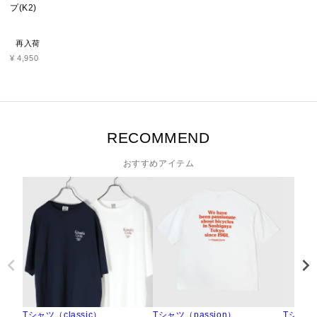
プ(K2)
再入荷
¥
4,950
RECOMMEND
おすすめアイテム
Tシャツ（classic）
Tシャツ（passion）
Tシャツ