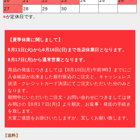
20
21
22
23
24
25
26
27
28
29
30
■
が定休日です。
【夏季休業に関しまして】
8月11日(火)から8月16日(日)まで当店休業日となります。
8月17日(月)から通常営業となります。
商品の発送につきましては【8月10日(月)午前9時】までにご
入金確認が出来ました銀行振込のご注文と、キャッシュレス
決済・クレジットカード決済にてご注文いただいた分のみと
なります。
期間中にいただいたご注文・お問い合わせにつきましては休
み明けの【8月1７日(月)】より順次、お返事・発送の手続き
を致します。
大変ご迷惑をお掛けいたしますが、宜しくお願い致します。
【送料】