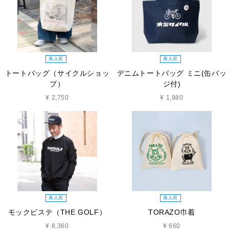
再入荷
再入荷
トートバッグ（サイクルショッ
デニムトートバッグ ミニ(缶バッ
プ）
ジ付)
¥ 2,750
¥ 1,980
再入荷
再入荷
モックピステ（THE GOLF）
TORAZO巾着
¥ 8,360
¥ 660