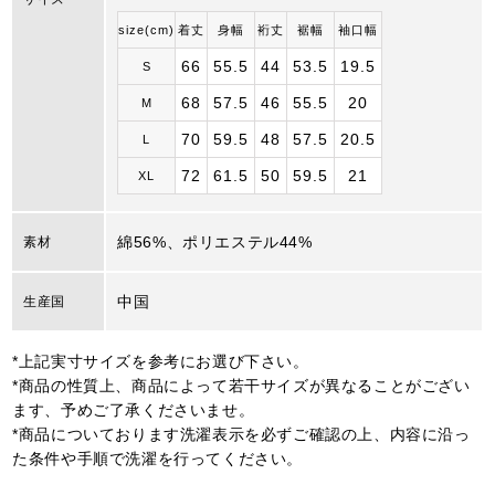
size(cm)
着丈
身幅
裄丈
裾幅
袖口幅
66
55.5
44
53.5
19.5
S
68
57.5
46
55.5
20
M
70
59.5
48
57.5
20.5
L
72
61.5
50
59.5
21
XL
綿56%、ポリエステル44%
素材
中国
生産国
*上記実寸サイズを参考にお選び下さい。
*商品の性質上、商品によって若干サイズが異なることがござい
ます、予めご了承くださいませ。
*商品についております洗濯表示を必ずご確認の上、内容に沿っ
た条件や手順で洗濯を行ってください。