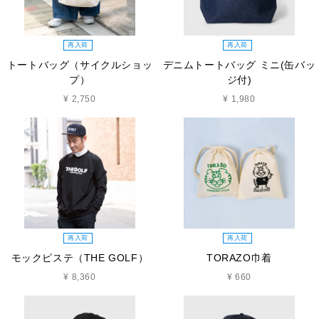
再入荷
再入荷
トートバッグ（サイクルショッ
デニムトートバッグ ミニ(缶バッ
プ）
ジ付)
¥ 2,750
¥ 1,980
再入荷
再入荷
モックピステ（THE GOLF）
TORAZO巾着
¥ 8,360
¥ 660