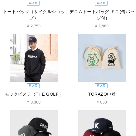
再入荷
再入荷
トートバッグ（サイクルショッ
デニムトートバッグ ミニ(缶バッ
プ）
ジ付)
¥ 2,750
¥ 1,980
再入荷
再入荷
モックピステ（THE GOLF）
TORAZO巾着
¥ 8,360
¥ 660