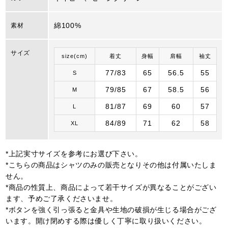
綿100%
素材
サイズ
size(cm)
着丈
身幅
肩幅
袖丈
77/83
65
56.5
55
S
79/85
67
58.5
56
M
81/87
69
60
57
L
84/89
71
62
58
XL
*上記実寸サイズを参考にお選び下さい。
*こちらの商品はシャツのみの販売となりその他は付属いたしま
せん。
*商品の性質上、商品によって若干サイズが異なることがござい
ます、予めご了承くださいませ。
*ボタンを強く引っ張ると金具や生地の破損が生じる場合がござ
います。開け閉めする際は優しく丁寧に取り扱いください。