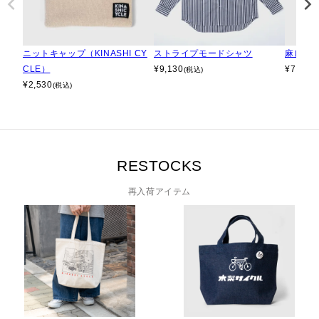
ニットキャップ（KINASHI CY
ストライプモードシャツ
麻レー
CLE）
¥
9,130
¥
7,700
(税込)
¥
2,530
(税込)
RESTOCKS
再入荷アイテム