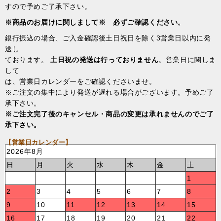
すので予めご了承下さい。
※商品のお届けに関しまして※ 必ずご確認ください。
銀行振込の場合、ご入金確認後土日祝日を除く3営業日以内に発
送し
ております。
土日祝の発送は行っておりません
。営業日に関しま
して
は、営業日カレンダーをご確認くださいませ。
※ご注文の集中により発送が遅れる場合がございます。予めご了
承下さい。
※ご注文完了後のキャンセル・商品の変更は承れませんのでご了
承下さい。
【営業日カレンダー】
2026年8月
日
月
火
水
木
金
土
1
2
3
4
5
6
7
8
9
10
11
12
13
14
15
16
17
18
19
20
21
22