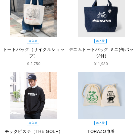
再入荷
再入荷
トートバッグ（サイクルショッ
デニムトートバッグ ミニ(缶バッ
プ）
ジ付)
¥ 2,750
¥ 1,980
再入荷
再入荷
モックピステ（THE GOLF）
TORAZO巾着