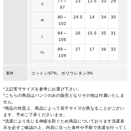
77～
23
12.5
33
29
S
97
80～
24.5
14
34
30
M
102
84～
26
15.5
35
31
L
106
89～
27
17
36
32
XL
109
コットン97%、ポリウレタン3%
素材
*上記実寸サイズを参考にお選び下さい。
*こちらの商品はパンツのみの販売となりその他は付属いたしま
せん。
*商品の性質上、商品によって若干サイズが異なることがござい
ます、予めご了承くださいませ。
*洗濯により生じる伸縮を防ぐため商品についております洗濯表
示を必ずご確認の上、内容に沿った条件や手順で洗濯を行ってく