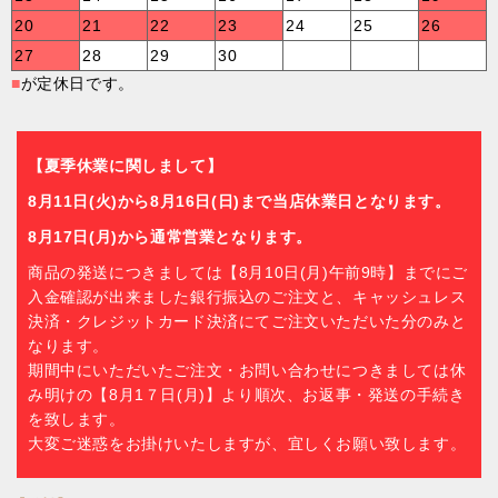
20
21
22
23
24
25
26
27
28
29
30
■
が定休日です。
【夏季休業に関しまして】
8月11日(火)から8月16日(日)まで当店休業日となります。
8月17日(月)から通常営業となります。
商品の発送につきましては【8月10日(月)午前9時】までにご
入金確認が出来ました銀行振込のご注文と、キャッシュレス
決済・クレジットカード決済にてご注文いただいた分のみと
なります。
期間中にいただいたご注文・お問い合わせにつきましては休
み明けの【8月1７日(月)】より順次、お返事・発送の手続き
を致します。
大変ご迷惑をお掛けいたしますが、宜しくお願い致します。