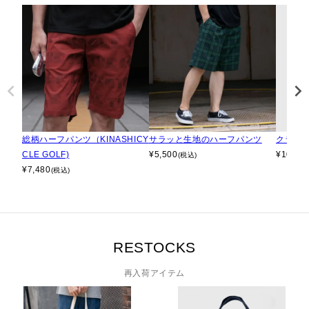
総柄ハーフパンツ（KINASHICY
サラッと生地のハーフパンツ
クライ
CLE GOLF)
¥
5,500
¥
10,78
(税込)
¥
7,480
(税込)
RESTOCKS
再入荷アイテム