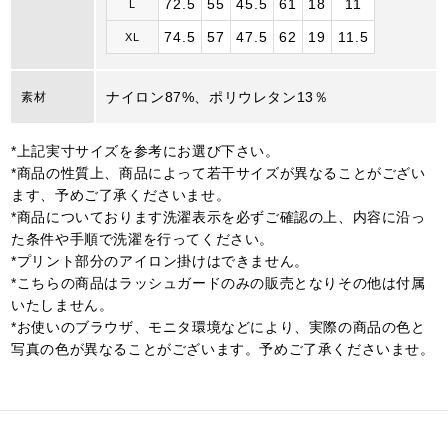
72.5
55
45.5
61
18
11
L
74.5
57
47.5
62
19
11.5
XL
ナイロン87%、ポリウレタン13％
素材
*上記実寸サイズを参考にお選び下さい。
*商品の性質上、商品によって若干サイズが異なることがござい
ます、予めご了承くださいませ。
*商品についております洗濯表示を必ずご確認の上、内容に沿っ
た条件や手順で洗濯を行ってください。
*プリント部分のアイロン掛けはできません。
*こちらの商品はラッシュガードのみの販売となりその他は付属
いたしません。
*お使いのブラウザ、モニタ環境などにより、実際の商品の色と
写真の色が異なることがございます。予めご了承くださいませ。