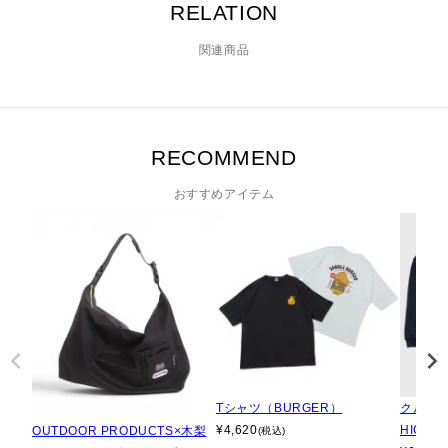
RELATION
関連商品
RECOMMEND
おすすめアイテム
Tシャツ（BURGER）
クルーネ
¥
4,620
HIGAY
OUTDOOR PRODUCTS×木梨
(税込)