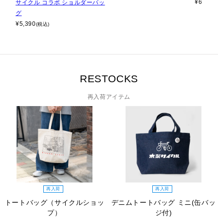
¥
6,050
サイクル コラボ ショルダーバッ
グ
¥
5,390
(税込)
RESTOCKS
再入荷アイテム
再入荷
再入荷
トートバッグ（サイクルショッ
デニムトートバッグ ミニ(缶バッ
プ）
ジ付)