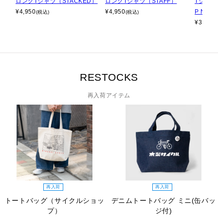
ロングTシャツ（STACKED）
ロングTシャツ（STAFF）
Tシャツ（
¥
4,950
¥
4,950
P No.2
(税込)
(税込)
¥
3,740
RESTOCKS
再入荷アイテム
再入荷
再入荷
トートバッグ（サイクルショッ
デニムトートバッグ ミニ(缶バッ
プ）
ジ付)