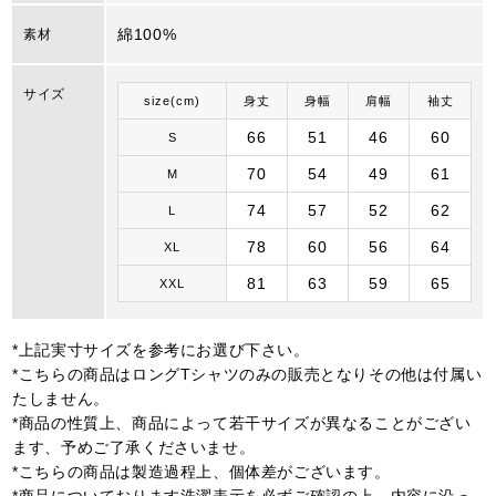
綿100%
素材
サイズ
size(cm)
身丈
身幅
肩幅
袖丈
66
51
46
60
S
70
54
49
61
M
74
57
52
62
L
78
60
56
64
XL
81
63
59
65
XXL
*上記実寸サイズを参考にお選び下さい。
*こちらの商品はロングTシャツのみの販売となりその他は付属い
たしません。
*商品の性質上、商品によって若干サイズが異なることがござい
ます、予めご了承くださいませ。
*こちらの商品は製造過程上、個体差がございます。