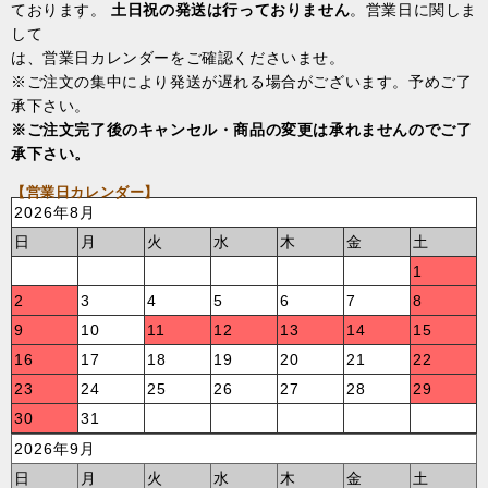
ております。
土日祝の発送は行っておりません
。営業日に関しま
して
は、営業日カレンダーをご確認くださいませ。
※ご注文の集中により発送が遅れる場合がございます。予めご了
承下さい。
※ご注文完了後のキャンセル・商品の変更は承れませんのでご了
承下さい。
【営業日カレンダー】
2026年8月
日
月
火
水
木
金
土
1
2
3
4
5
6
7
8
9
10
11
12
13
14
15
16
17
18
19
20
21
22
23
24
25
26
27
28
29
30
31
2026年9月
日
月
火
水
木
金
土