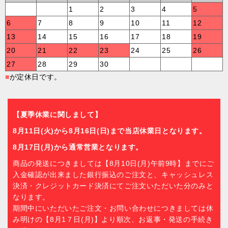
1
2
3
4
5
6
7
8
9
10
11
12
13
14
15
16
17
18
19
20
21
22
23
24
25
26
27
28
29
30
■
が定休日です。
【夏季休業に関しまして】
8月11日(火)から8月16日(日)まで当店休業日となります。
8月17日(月)から通常営業となります。
商品の発送につきましては【8月10日(月)午前9時】までにご
入金確認が出来ました銀行振込のご注文と、キャッシュレス
決済・クレジットカード決済にてご注文いただいた分のみと
なります。
期間中にいただいたご注文・お問い合わせにつきましては休
み明けの【8月1７日(月)】より順次、お返事・発送の手続き