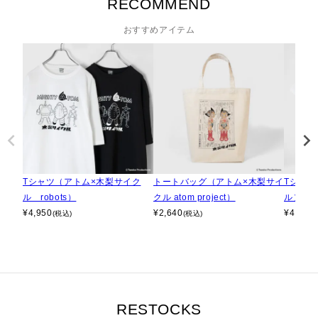
RECOMMEND
おすすめアイテム
Tシャツ（アトム×木梨サイク
トートバッグ（アトム×木梨サイ
Tシャツ
ル robots）
クル atom project）
ル）
¥
4,950
¥
2,640
¥
4,950
(税込)
(税込)
RESTOCKS