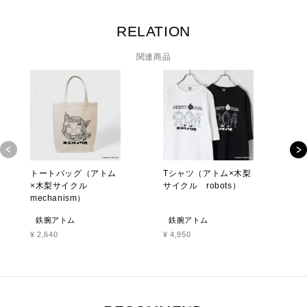
RELATION
関連商品
トートバッグ（アトム
Tシャツ（アトム×木梨
T
×木梨サイクル
サイクル robots）
サ
mechanism）
鉄腕アトム
鉄腕アトム
¥
2,640
¥
4,950
¥