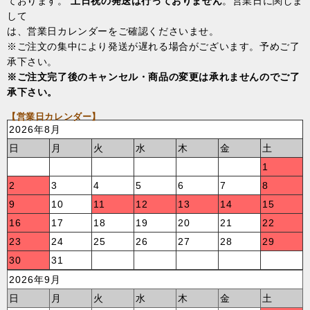
ております。
土日祝の発送は行っておりません
。営業日に関しま
して
は、営業日カレンダーをご確認くださいませ。
※ご注文の集中により発送が遅れる場合がございます。予めご了
承下さい。
※ご注文完了後のキャンセル・商品の変更は承れませんのでご了
承下さい。
【営業日カレンダー】
2026年8月
日
月
火
水
木
金
土
1
2
3
4
5
6
7
8
9
10
11
12
13
14
15
16
17
18
19
20
21
22
23
24
25
26
27
28
29
30
31
2026年9月
日
月
火
水
木
金
土