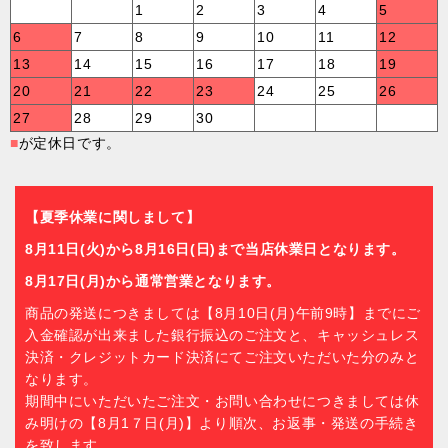
1
2
3
4
5
6
7
8
9
10
11
12
13
14
15
16
17
18
19
20
21
22
23
24
25
26
27
28
29
30
■
が定休日です。
【夏季休業に関しまして】
8月11日(火)から8月16日(日)まで当店休業日となります。
8月17日(月)から通常営業となります。
商品の発送につきましては【8月10日(月)午前9時】までにご
入金確認が出来ました銀行振込のご注文と、キャッシュレス
決済・クレジットカード決済にてご注文いただいた分のみと
なります。
期間中にいただいたご注文・お問い合わせにつきましては休
み明けの【8月1７日(月)】より順次、お返事・発送の手続き
を致します。