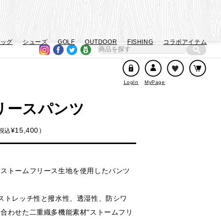
バッグ
シューズ
GOLF
OUTDOOR
FISHING
コラボアイテム
LogIn
MyPage
リースパンツ
¥
15,400
税込
、ストームフリース生地を使用したパンツ
ストレッチ性と撥水性、透湿性、防シワ
合わせた二重織多機能素材"ストームフリ