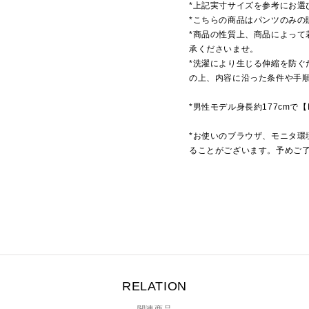
*上記実寸サイズを参考にお選
*こちらの商品はパンツのみの
*商品の性質上、商品によって
承くださいませ。
*洗濯により生じる伸縮を防ぐ
の上、内容に沿った条件や手
*男性モデル身長約177cmで
*お使いのブラウザ、モニタ環
ることがございます。予めご
RELATION
関連商品