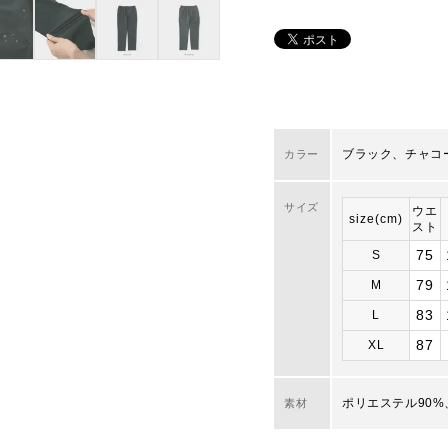
ブラック、チャコ
カラー
サイズ
ウエ
size(cm)
スト
75
S
79
M
83
L
87
XL
ポリエステル90%
素材