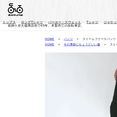
トップス
ロングTシャツ
パーカー・スウェット
Tシャツ
ジャケッ
祖師ケ谷大蔵商店街で65年、木梨作三の自転車店。
HOME
パンツ
ストームフリースパンツ
HOME
今の季節にちょうどいい服
スト