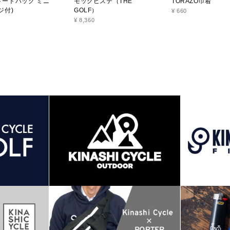
トートバッグ ミニ
モックピステ（THE
TORAZO巾着
ジ付)
GOLF）
¥ 660
¥ 8,360