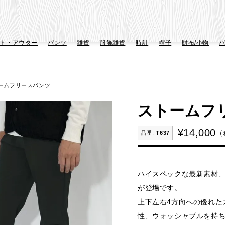
ト・アウター
パンツ
雑貨
服飾雑貨
時計
帽子
財布/小物
ームフリースパンツ
ストームフ
¥
14,000
T637
ハイスペックな最新素材
が登場です。
上下左右4方向への優れた
性、ウォッシャブルを持ち