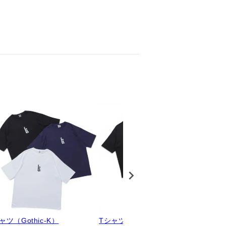
ャツ（Gothic-K）
Tシャツ（Flyer）
自転