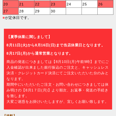
20
21
22
23
24
25
26
27
28
29
30
■
が定休日です。
【夏季休業に関しまして】
8月11日(火)から8月16日(日)まで当店休業日となります。
8月17日(月)から通常営業となります。
商品の発送につきましては【8月10日(月)午前9時】までにご
入金確認が出来ました銀行振込のご注文と、キャッシュレス
決済・クレジットカード決済にてご注文いただいた分のみと
なります。
期間中にいただいたご注文・お問い合わせにつきましては休
み明けの【8月1７日(月)】より順次、お返事・発送の手続き
を致します。
大変ご迷惑をお掛けいたしますが、宜しくお願い致します。
【送料】