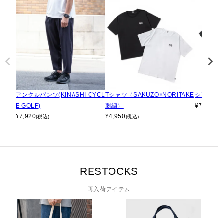
アンクルパンツ(KINASHI CYCL
Tシャツ（SAKUZO×NORITAKE
シアサ
E GOLF)
刺繍）
¥
7,480
¥
7,920
¥
4,950
(税込)
(税込)
RESTOCKS
再入荷アイテム