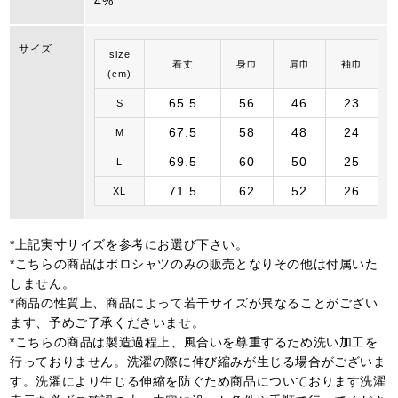
4%
サイズ
size
着丈
身巾
肩巾
袖巾
(cm)
65.5
56
46
23
S
67.5
58
48
24
M
69.5
60
50
25
L
71.5
62
52
26
XL
*上記実寸サイズを参考にお選び下さい。
*こちらの商品はポロシャツのみの販売となりその他は付属いた
しません。
*商品の性質上、商品によって若干サイズが異なることがござい
ます、予めご了承くださいませ。
*こちらの商品は製造過程上、風合いを尊重するため洗い加工を
行っておりません。洗濯の際に伸び縮みが生じる場合がございま
す。洗濯により生じる伸縮を防ぐため商品についております洗濯