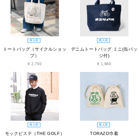
再入荷
再入荷
トートバッグ（サイクルショッ
デニムトートバッグ ミニ(缶バッ
プ）
ジ付)
¥ 2,750
¥ 1,980
再入荷
再入荷
モックピステ（THE GOLF）
TORAZO巾着