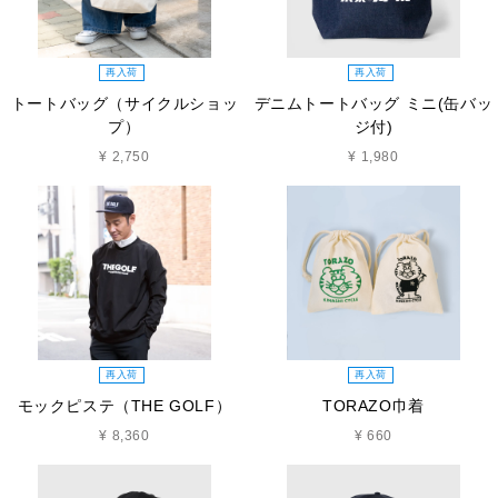
再入荷
再入荷
トートバッグ（サイクルショッ
デニムトートバッグ ミニ(缶バッ
プ）
ジ付)
¥ 2,750
¥ 1,980
再入荷
再入荷
モックピステ（THE GOLF）
TORAZO巾着
¥ 8,360
¥ 660