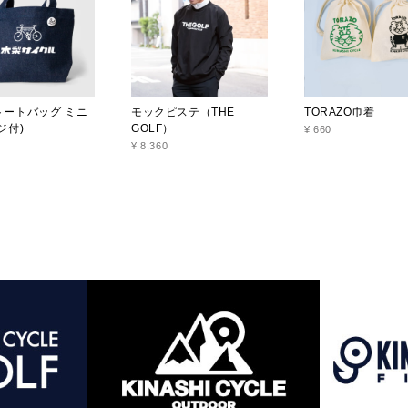
トートバッグ ミニ
モックピステ（THE
TORAZO巾着
ジ付)
GOLF）
¥ 660
¥ 8,360