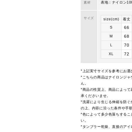
表地：ナイロン10
素材
サイズ
size(cm)
着丈
66
S
68
M
70
L
72
XL
*上記実寸サイズを参考にお選
*こちらの商品はナイロンジャ
ん。
*商品の性質上、商品によって
承くださいませ。
*洗濯により生じる伸縮を防ぐ
の上、内容に沿った条件や手
*色によって多少色落ちするこ
い。
*タンブラー乾燥、直接のアイ