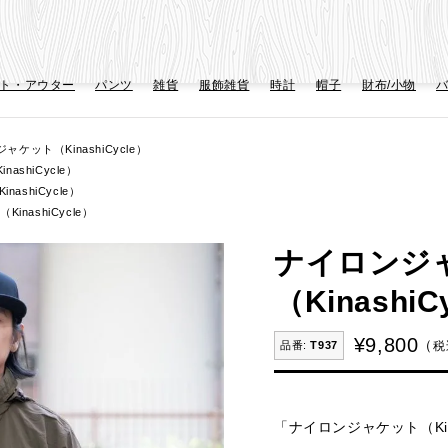
ト・アウター
パンツ
雑貨
服飾雑貨
時計
帽子
財布/小物
ケット（KinashiCycle）
shiCycle）
ashiCycle）
nashiCycle）
ナイロンジ
（KinashiC
¥
9,800
税
T937
「ナイロンジャケット（Kin