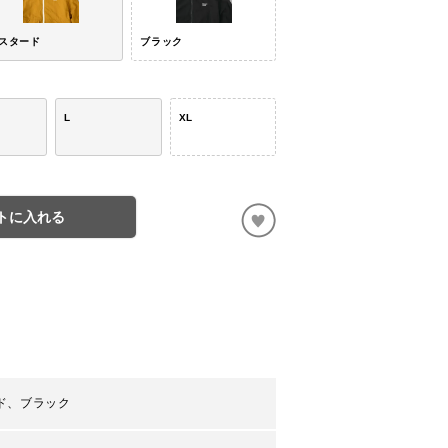
スタード
ブラック
L
XL
トに入れる
ド、ブラック