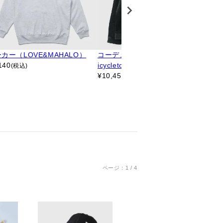
カー（LOVE&MAHALO）
コーデュロイジャケット（kinash
Tシ
140
icycletokyo）
レッ
(税込)
¥
10,450
¥
3,
(税込)
ページ：1 / 4