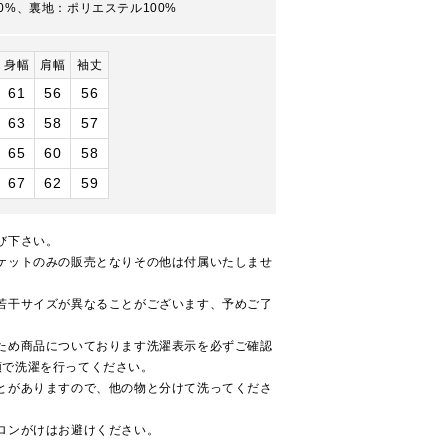
0%、裏地：ポリエステル100%
身幅
肩幅
袖丈
61
56
56
63
58
57
65
60
58
67
62
59
び下さい。
ケットのみの販売となりその他は付属いたしませ
若干サイズが異なることがございます、予めご了
ため商品についております洗濯表示を必ずご確認
順で洗濯を行ってください。
とがありますので、他の物と分けて洗ってくださ
ロンがけはお避けください。