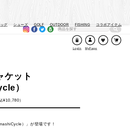
バッグ
シューズ
GOLF
OUTDOOR
FISHING
コラボアイテム
LogIn
MyPage
ャケット
ycle）
¥
10,780
込
ashiCycle）」が登場です！