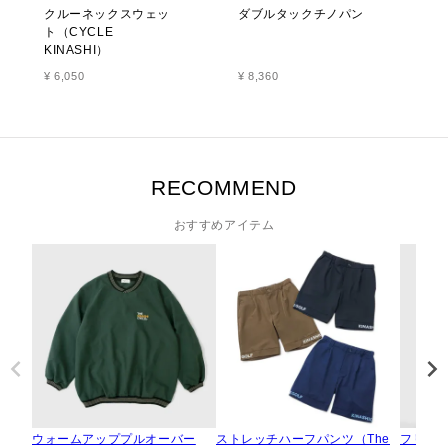
クルーネックスウェッ
ダブルタックチノパン
ト（CYCLE
KINASHI）
¥
6,050
¥
8,360
RECOMMEND
おすすめアイテム
ウォームアッププルオーバー
ストレッチハーフパンツ（The
フリー