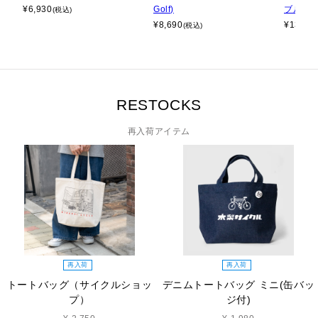
¥
6,930
Golf)
ブルゾ
(税込)
¥
8,690
¥
13,75
(税込)
RESTOCKS
再入荷アイテム
再入荷
再入荷
トートバッグ（サイクルショッ
デニムトートバッグ ミニ(缶バッ
プ）
ジ付)