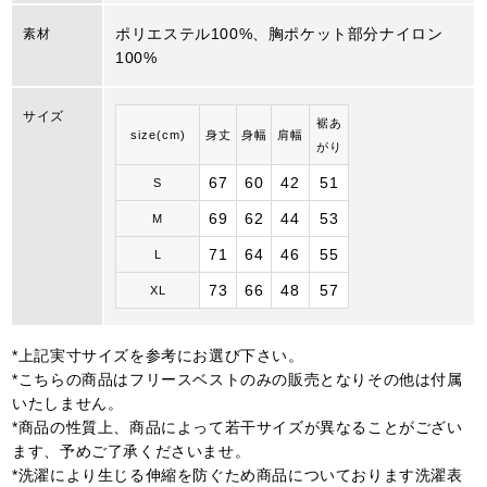
ポリエステル100%、胸ポケット部分ナイロン
素材
100%
サイズ
裾あ
size(cm)
身丈
身幅
肩幅
がり
67
60
42
51
S
69
62
44
53
M
71
64
46
55
L
73
66
48
57
XL
*上記実寸サイズを参考にお選び下さい。
*こちらの商品はフリースベストのみの販売となりその他は付属
いたしません。
*商品の性質上、商品によって若干サイズが異なることがござい
ます、予めご了承くださいませ。
*洗濯により生じる伸縮を防ぐため商品についております洗濯表