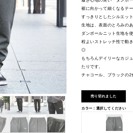
履き心地の良い「ダンボ
裾に向かって細くなるテ
すっきりとしたシルエッ
生地は、表面のとろみの
ダンボールニット生地を
程よいストレッチ性で動
◎
もちろんデイリーなカジ
たりです。
チャコール、ブラックの2
売り切れました
カラー
選択してください