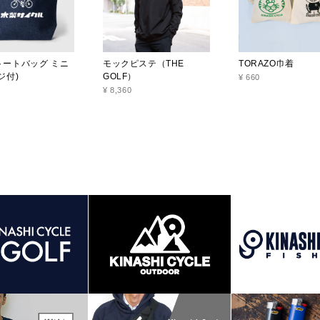
トートバッグ ミニ
モックピステ（THE
TORAZO巾着
ジ付)
GOLF）
¥ 660
¥ 8,360