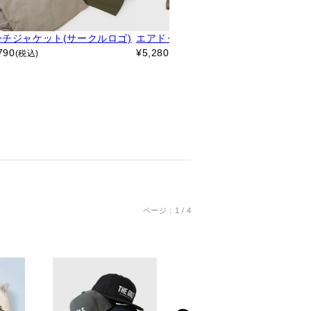
ーチジャケット(サークルロゴ)
エアドッツクルーネックTシャツ
偏光
790
¥
5,280
×木
(税込)
(税込)
¥
7,
ページ：1 / 4