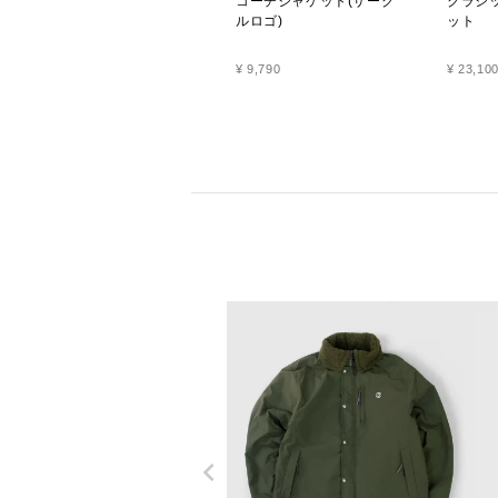
コーチジャケット(サーク
クラシ
ルロゴ)
ット
¥
9,790
¥
23,10