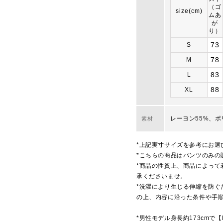
（ゴ
size(cm)
ムあ
が
り）
73
S
78
M
83
L
88
XL
レーヨン55%、ポ
素材
*上記実寸サイズを参考にお選
*こちらの商品はパンツのみの
*商品の性質上、商品によって
承くださいませ。
*洗濯により生じる伸縮を防ぐ
の上、内容に沿った条件や手
*男性モデル身長約173cmで