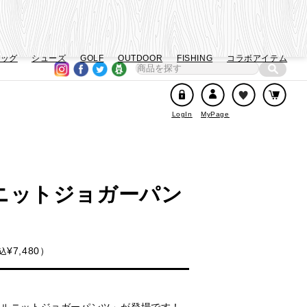
バッグ
シューズ
GOLF
OUTDOOR
FISHING
コラボアイテム
LogIn
MyPage
ニットジョガーパン
¥
7,480
込