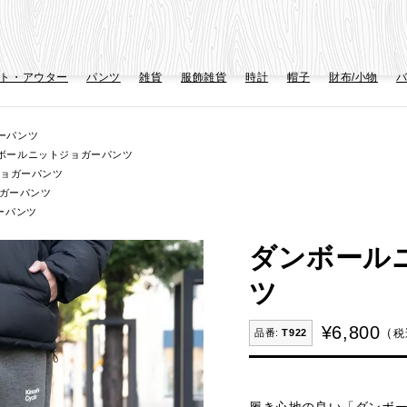
ト・アウター
パンツ
雑貨
服飾雑貨
時計
帽子
財布/小物
ーパンツ
ボールニットジョガーパンツ
ョガーパンツ
ガーパンツ
ーパンツ
ダンボール
ツ
¥
6,800
税
T922