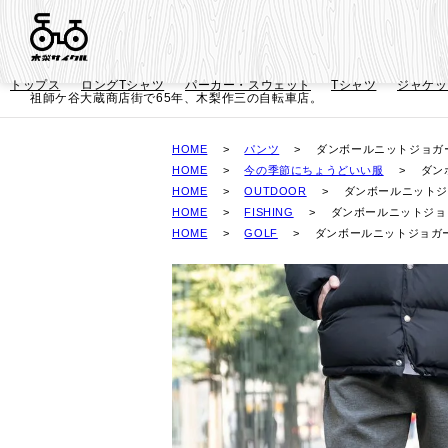
トップス
ロングTシャツ
パーカー・スウェット
Tシャツ
ジャケッ
祖師ケ谷大蔵商店街で65年、木梨作三の自転車店。
HOME
パンツ
ダンボールニットジョガ
HOME
今の季節にちょうどいい服
ダン
HOME
OUTDOOR
ダンボールニットジ
HOME
FISHING
ダンボールニットジョ
HOME
GOLF
ダンボールニットジョガ