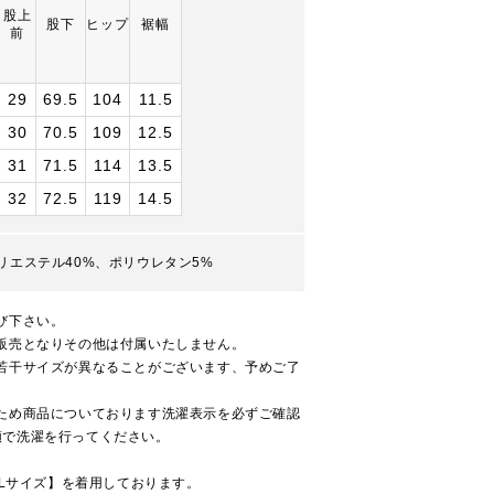
股上
股下
ヒップ
裾幅
前
29
69.5
104
11.5
30
70.5
109
12.5
31
71.5
114
13.5
32
72.5
119
14.5
リエステル40%、ポリウレタン5%
び下さい。
販売となりその他は付属いたしません。
若干サイズが異なることがございます、予めご了
ため商品についております洗濯表示を必ずご確認
順で洗濯を行ってください。
【Lサイズ】を着用しております。