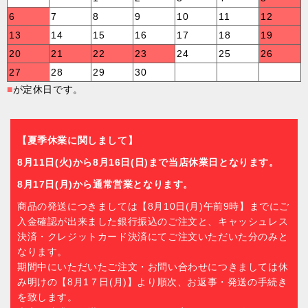
6
7
8
9
10
11
12
13
14
15
16
17
18
19
20
21
22
23
24
25
26
27
28
29
30
■
が定休日です。
【夏季休業に関しまして】
8月11日(火)から8月16日(日)まで当店休業日となります。
8月17日(月)から通常営業となります。
商品の発送につきましては【8月10日(月)午前9時】までにご
入金確認が出来ました銀行振込のご注文と、キャッシュレス
決済・クレジットカード決済にてご注文いただいた分のみと
なります。
期間中にいただいたご注文・お問い合わせにつきましては休
み明けの【8月1７日(月)】より順次、お返事・発送の手続き
を致します。