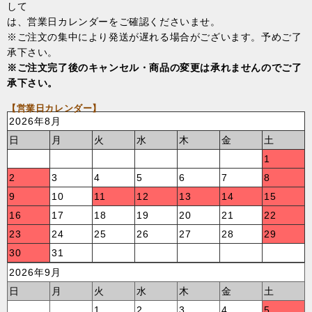
して
は、営業日カレンダーをご確認くださいませ。
※ご注文の集中により発送が遅れる場合がございます。予めご了
承下さい。
※ご注文完了後のキャンセル・商品の変更は承れませんのでご了
承下さい。
【営業日カレンダー】
2026年8月
日
月
火
水
木
金
土
1
2
3
4
5
6
7
8
9
10
11
12
13
14
15
16
17
18
19
20
21
22
23
24
25
26
27
28
29
30
31
2026年9月
日
月
火
水
木
金
土
1
2
3
4
5