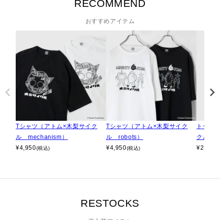
RECOMMEND
おすすめアイテム
Tシャツ（アトム×木梨サイク
Tシャツ（アトム×木梨サイク
トート
ル mechanism）
ル robots）
クル ato
¥
4,950
¥
4,950
¥
2,640
(税込)
(税込)
RESTOCKS