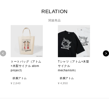
RELATION
関連商品
トートバッグ（アトム
Tシャツ（アトム×木梨
T
×木梨サイクル atom
サイクル
サ
project）
mechanism）
鉄腕アトム
鉄腕アトム
¥
2,640
¥
4,950
¥