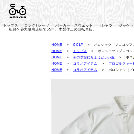
トップス
ロングTシャツ
パーカー・スウェット
Tシャツ
ジャケッ
祖師ケ谷大蔵商店街で65年、木梨作三の自転車店。
HOME
GOLF
ポロシャツ（プロゴルフ
HOME
トップス
ポロシャツ（プロゴル
HOME
今の季節にちょうどいい服
ポロ
HOME
コラボアイテム
プロゴルファー
HOME
コラボアイテム
ポロシャツ（プ