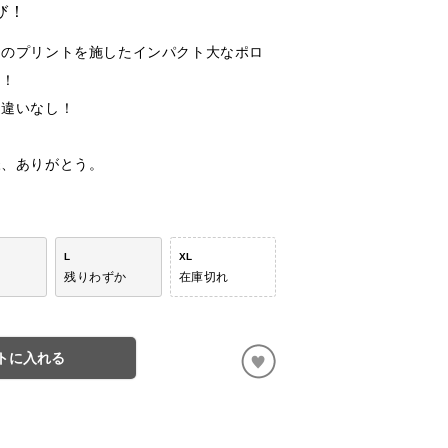
び！
」のプリントを施したインパクト大なポロ
た！
間違いなし！
様、ありがとう。
L
XL
残りわずか
在庫切れ
トに入れる