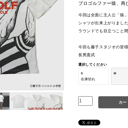
プロゴルファー猿、再
今回は全面に主人公「猿
シャツが出来上がりまし
ラウンドでも目立つこと
今回も藤子スタジオの皆
長男憲武
選択してください
S
M
在庫切れ
カー