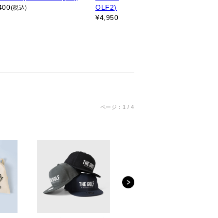
400
OLF2)
¥
3,
(税込)
¥
4,950
(税込)
ページ：1 / 4