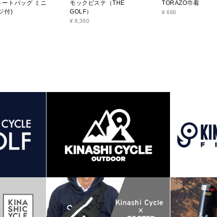
トートバッグ ミニ
モックピステ（THE
TORAZO巾着
ジ付)
GOLF）
¥ 660
¥ 8,360