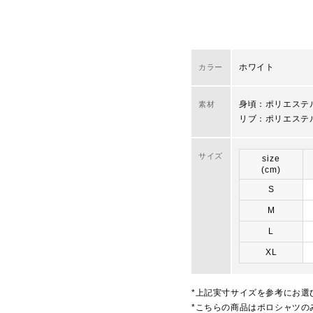
ホワイト
カラー
身頃：ポリエステル
素材
リブ：ポリエステ
サイズ
size
(cm)
S
M
L
XL
*上記実寸サイズを参考にお選
*こちらの商品はポロシャツの