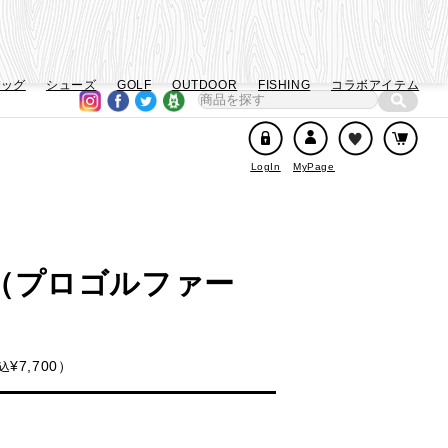
バッグ
シューズ
GOLF
OUTDOOR
FISHING
コラボアイテム
LogIn
MyPage
（プロゴルファー
¥
7,700
込