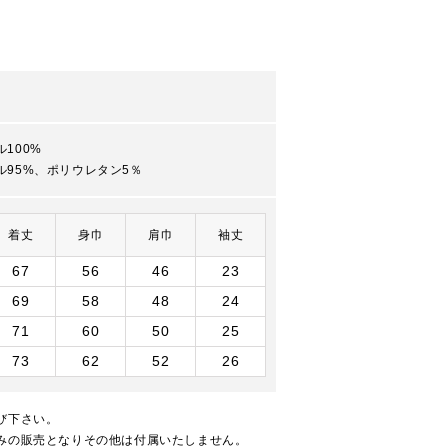
100%
ル95%、ポリウレタン5％
着丈
身巾
肩巾
袖丈
67
56
46
23
69
58
48
24
71
60
50
25
73
62
52
26
び下さい。
みの販売となりその他は付属いたしません。