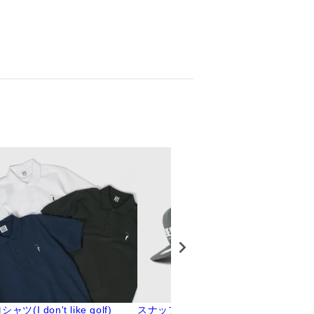
ャツ(I don't like golf)
スナップバックキャップ(THE G
ポロ