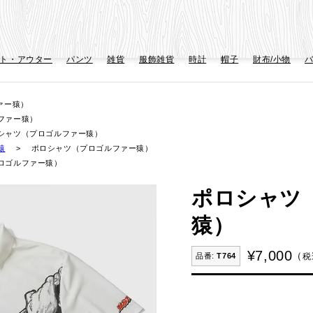
ト・アウター
パンツ
雑貨
服飾雑貨
時計
帽子
財布/小物
ァー猿）
ファー猿）
シャツ（プロゴルファー猿）
猿
ポロシャツ（プロゴルファー猿）
ロゴルファー猿）
ポロシャツ
猿）
¥
7,000
税
T764