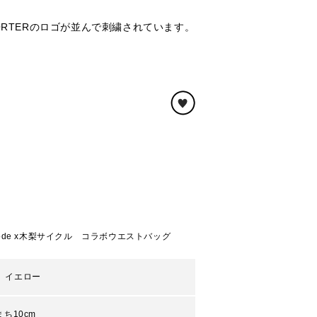
panとPORTERのロゴが並んで刺繍されています。
a code x木梨サイクル コラボウエストバッグ
、イエロー
 まち10cm