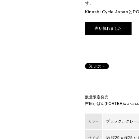
す。
Kinashi Cycle Ja
売り切れました
数量限定発売
吉田かばん(PORTER)x ak
ブラック、グレー
カラー
約 縦20 x 横25 x
サイズ