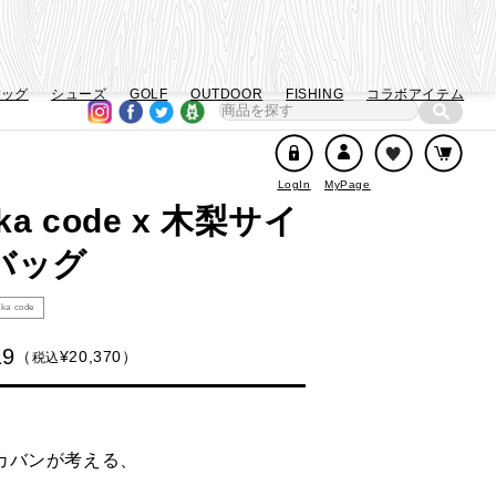
バッグ
シューズ
GOLF
OUTDOOR
FISHING
コラボアイテム
LogIn
MyPage
a code x 木梨サイ
バッグ
aka code
19
¥
20,370
税込
カバンが考える、
。