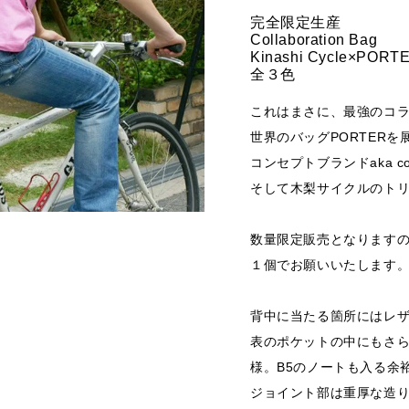
完全限定生産
Collaboration Bag
Kinashi Cycle×PORT
全３色
これはまさに、最強のコ
世界のバッグPORTER
コンセプトブランドaka c
そして木梨サイクルのト
数量限定販売となります
１個でお願いいたします
背中に当たる箇所にはレ
表のポケットの中にもさ
様。B5のノートも入る余
ジョイント部は重厚な造