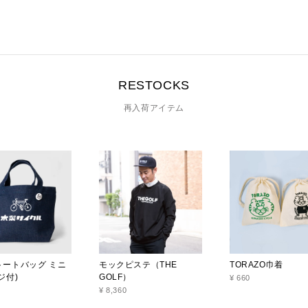
RESTOCKS
再入荷アイテム
トートバッグ ミニ
モックピステ（THE
TORAZO巾着
ジ付)
GOLF）
¥ 660
¥ 8,360