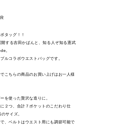
ER
ラボタッグ！！
を展開する吉田かばんと、知る人ぞ知る憲武
ode。
リプルコラボウエストバッグです。
のでこちらの商品のお買い上げはお一人様
。
ザーを使った贅沢な造りに。
らに２つ、合計７ポケットのこだわり仕
裕のサイズ。
りで、ベルトはウエスト用にも調節可能で