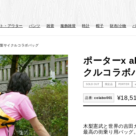
ト・アウター
パンツ
雑貨
服飾雑貨
時計
帽子
財布/小物
 x 木梨サイクルコラボバッグ
ポーターx ak
クルコラボ
SOLD OUT
限定品
PORTER
¥
18,5
colabo001
木梨憲武と世界の吉田
最高の街乗り用バッグ