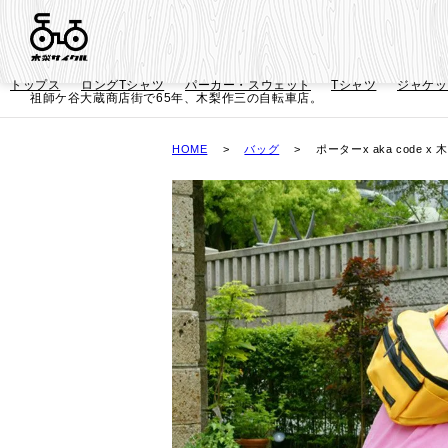
トップス
ロングTシャツ
パーカー・スウェット
Tシャツ
ジャケッ
祖師ケ谷大蔵商店街で65年、木梨作三の自転車店。
HOME
バッグ
ポーターx aka code