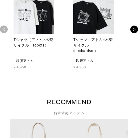
Tシャツ（アトム×木梨
Tシャツ（アトム×木梨
T
サイクル robots）
サイクル
サ
mechanism）
鉄腕アトム
鉄腕アトム
¥
4,950
¥
4,950
¥
RECOMMEND
おすすめアイテム