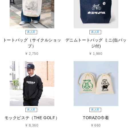
再入荷
再入荷
トートバッグ（サイクルショッ
デニムトートバッグ ミニ(缶バッ
プ）
ジ付)
¥ 2,750
¥ 1,980
再入荷
再入荷
モックピステ（THE GOLF）
TORAZO巾着
¥ 8,360
¥ 660