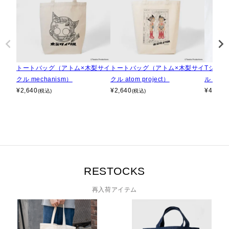
トートバッグ（アトム×木梨サイ
トートバッグ（アトム×木梨サイ
Tシャツ
クル mechanism）
クル atom project）
ル rob
¥
2,640
¥
2,640
¥
4,950
(税込)
(税込)
RESTOCKS
再入荷アイテム