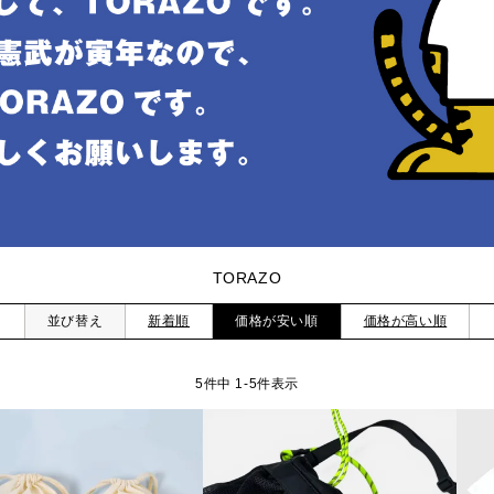
TORAZO
並び替え
新着順
価格が安い順
価格が高い順
5
件中
1
-
5
件表示