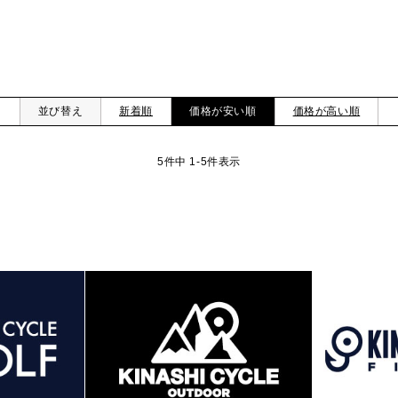
並び替え
新着順
価格が安い順
価格が高い順
5
件中
1
-
5
件表示