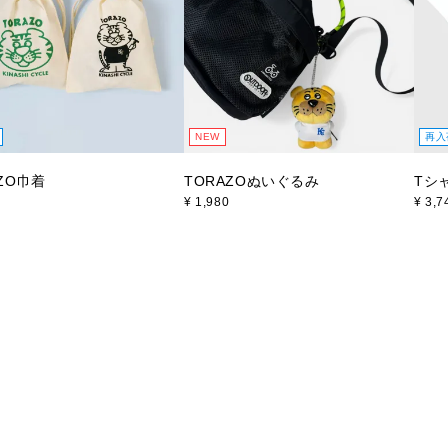
NEW
再入
ZO巾着
TORAZOぬいぐるみ
Tシ
¥
1,980
¥
3,7