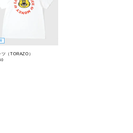
荷
ャツ（TORAZO）
40