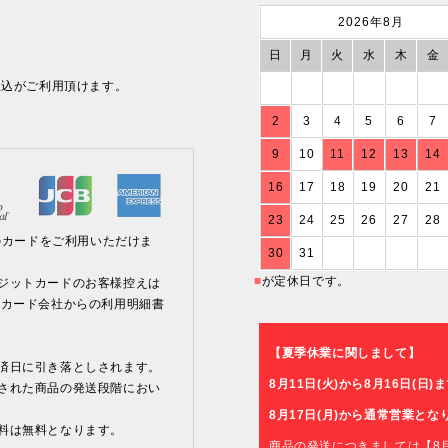
2026年8月
日
月
火
水
木
金
振込がご利用頂けます。
2
3
4
5
6
7
9
10
11
12
13
14
16
17
18
19
20
21
23
24
25
26
27
28
MEXのカードをご利用いただけま
30
31
■
が定休日です。
ジットカードのお客様控えは
、カード会社からの利用明細書
【夏季休業に関しまして】
済日に引き落としされます。
8月11日(火)から8月16日(
された商品の発送段階におい
8月17日(月)から通常営業とな
料は無料となります。
商品の発送につきましては【8月