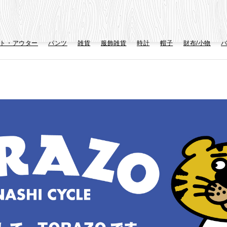
ト・アウター
パンツ
雑貨
服飾雑貨
時計
帽子
財布/小物