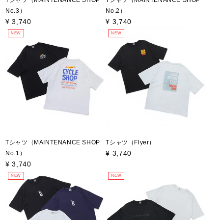
No.3）
No.2）
¥
3,740
¥
3,740
NEW
NEW
Tシャツ（MAINTENANCE SHOP
Tシャツ（Flyer）
¥
3,740
No.1）
¥
3,740
NEW
NEW