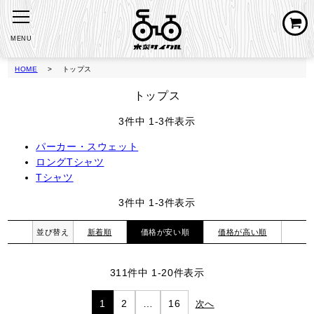
MENU
HOME
トップス
トップス
3
件中
1
-
3
件表示
パーカー・スウェット
ロングTシャツ
Tシャツ
3
件中
1
-
3
件表示
並び替え
新着順
価格が安い順
価格が高い順
311
件中
1
-
20
件表示
1
2
…
16