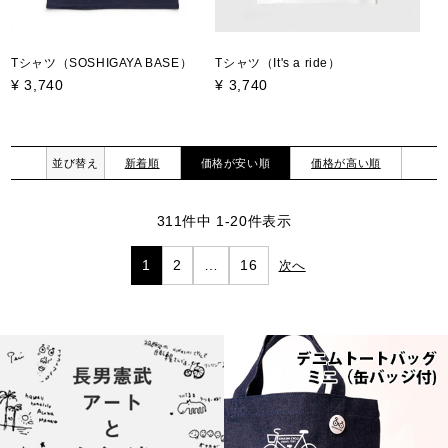
Tシャツ（SOSHIGAYA BASE）
Tシャツ（It's a ride）
¥
3,740
¥
3,740
並び替え
新着順
価格が安い順
価格が高い順
311
件中
1
-
20
件表示
1
2
…
16