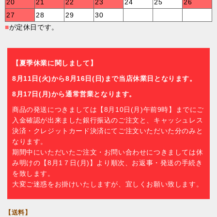
20
21
22
23
24
25
26
27
28
29
30
■
が定休日です。
【夏季休業に関しまして】
8月11日(火)から8月16日(日)まで当店休業日となります。
8月17日(月)から通常営業となります。
商品の発送につきましては【8月10日(月)午前9時】までにご
入金確認が出来ました銀行振込のご注文と、キャッシュレス
決済・クレジットカード決済にてご注文いただいた分のみと
なります。
期間中にいただいたご注文・お問い合わせにつきましては休
み明けの【8月1７日(月)】より順次、お返事・発送の手続き
を致します。
大変ご迷惑をお掛けいたしますが、宜しくお願い致します。
【送料】