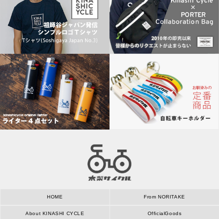
HOME
From NORITAKE
About KINASHI CYCLE
OfficialGoods