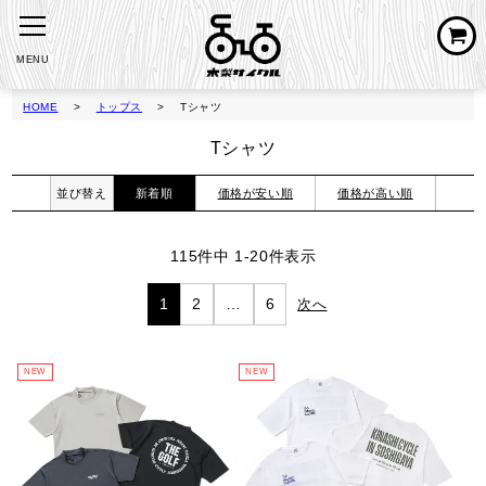
MENU
HOME
トップス
Tシャツ
Tシャツ
並び替え
新着順
価格が安い順
価格が高い順
115
件中
1
-
20
件表示
1
2
…
6
NEW
NEW