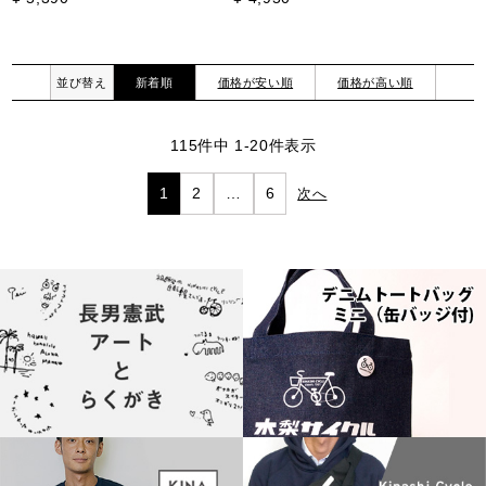
並び替え
新着順
価格が安い順
価格が高い順
115
件中
1
-
20
件表示
1
2
…
6