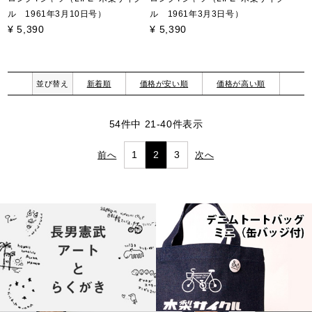
ル 1961年3月10日号）
ル 1961年3月3日号）
¥
5,390
¥
5,390
並び替え
新着順
価格が安い順
価格が高い順
54
件中
21
-
40
件表示
1
2
3