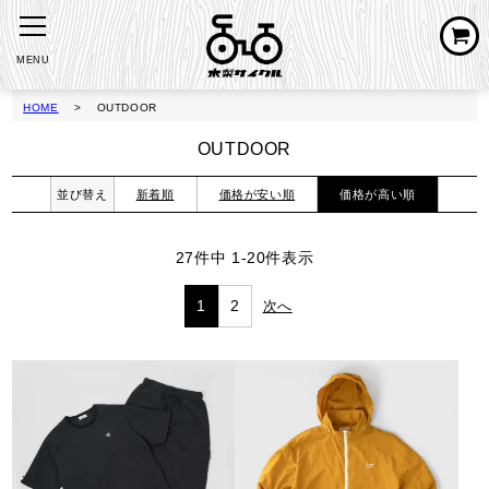
MENU
HOME
OUTDOOR
OUTDOOR
並び替え
新着順
価格が安い順
価格が高い順
27
件中
1
-
20
件表示
1
2