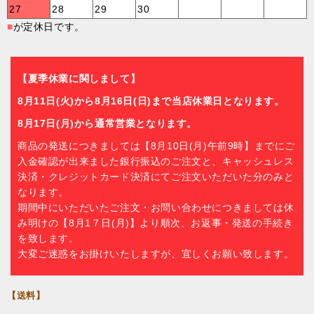
27
28
29
30
■
が定休日です。
【夏季休業に関しまして】
8月11日(火)から8月16日(日)まで当店休業日となります。
8月17日(月)から通常営業となります。
商品の発送につきましては【8月10日(月)午前9時】までにご
入金確認が出来ました銀行振込のご注文と、キャッシュレス
決済・クレジットカード決済にてご注文いただいた分のみと
なります。
期間中にいただいたご注文・お問い合わせにつきましては休
み明けの【8月1７日(月)】より順次、お返事・発送の手続き
を致します。
大変ご迷惑をお掛けいたしますが、宜しくお願い致します。
【送料】