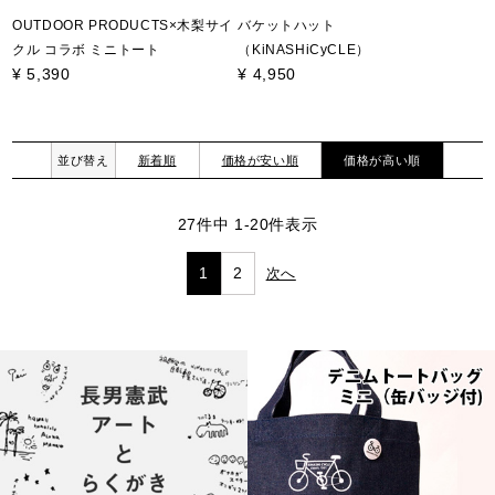
OUTDOOR PRODUCTS×木梨サイ
バケットハット
クル コラボ ミニトート
（KiNASHiCyCLE）
¥
5,390
¥
4,950
並び替え
新着順
価格が安い順
価格が高い順
27
件中
1
-
20
件表示
1
2