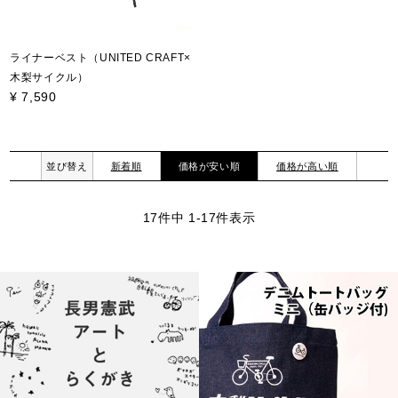
ライナーベスト（UNITED CRAFT×
木梨サイクル）
¥
7,590
並び替え
新着順
価格が安い順
価格が高い順
17
件中
1
-
17
件表示