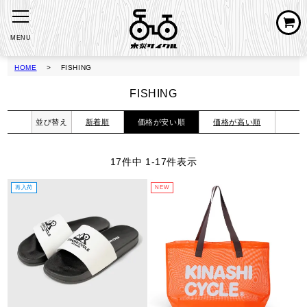
MENU
HOME
FISHING
FISHING
並び替え
新着順
価格が安い順
価格が高い順
17
件中
1
-
17
件表示
再入荷
NEW