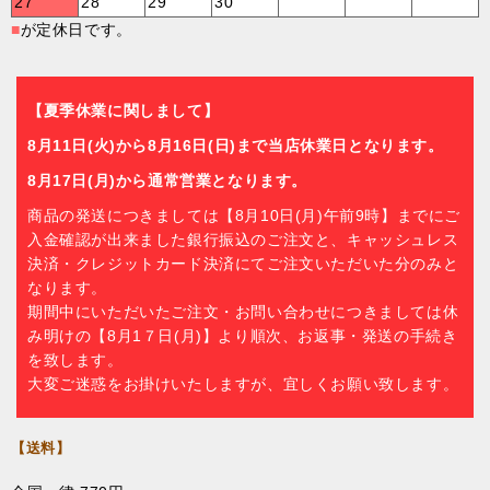
27
28
29
30
■
が定休日です。
【夏季休業に関しまして】
8月11日(火)から8月16日(日)まで当店休業日となります。
8月17日(月)から通常営業となります。
商品の発送につきましては【8月10日(月)午前9時】までにご
入金確認が出来ました銀行振込のご注文と、キャッシュレス
決済・クレジットカード決済にてご注文いただいた分のみと
なります。
期間中にいただいたご注文・お問い合わせにつきましては休
み明けの【8月1７日(月)】より順次、お返事・発送の手続き
を致します。
大変ご迷惑をお掛けいたしますが、宜しくお願い致します。
【送料】