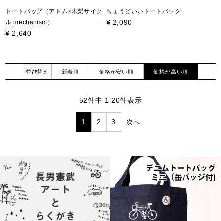
トートバッグ（アトム×木梨サイク
ちょうどいいトートバッグ
¥
2,090
ル mechanism）
¥
2,640
並び替え
新着順
価格が安い順
価格が高い順
52
件中
1
-
20
件表示
1
2
3