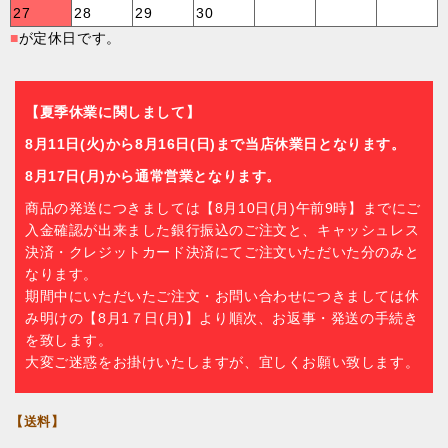
27
28
29
30
■
が定休日です。
【夏季休業に関しまして】
8月11日(火)から8月16日(日)まで当店休業日となります。
8月17日(月)から通常営業となります。
商品の発送につきましては【8月10日(月)午前9時】までにご
入金確認が出来ました銀行振込のご注文と、キャッシュレス
決済・クレジットカード決済にてご注文いただいた分のみと
なります。
期間中にいただいたご注文・お問い合わせにつきましては休
み明けの【8月1７日(月)】より順次、お返事・発送の手続き
を致します。
大変ご迷惑をお掛けいたしますが、宜しくお願い致します。
【送料】