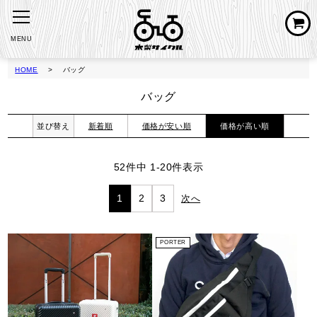
MENU
HOME
バッグ
バッグ
並び替え
新着順
価格が安い順
価格が高い順
52
件中
1
-
20
件表示
1
2
3
PORTER